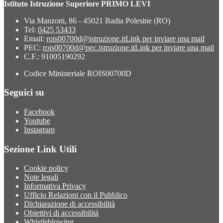
Istituto Istruzione Superiore PRIMO LEVI
Via Manzoni, 86 - 45021 Badia Polesine (RO)
Tel:
0425 53433
Email:
rois00700d@istruzione.it
Link per inviare una mail
PEC:
rois00700d@pec.istruzione.it
Link per inviare una mail
C.F.: 91005190292
Codice Ministeriale ROIS00700D
Seguici su
Facebook
Youtube
Instagram
Sezione Link Utili
Cookie policy
Note legali
Informativa Privacy
Ufficio Relazioni con il Pubblico
Dichiarazione di accessibilità
Obiettivi di accessibilità
Whistleblowing