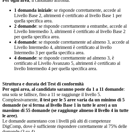
Per ogni area
, il candidato affronta:
1 domanda iniziale
: se risponde correttamente, accede al
Livello Base 2, altrimenti è certificato al livello Base 1 per
quella specifica area.
2 domande
: se risponde correttamente a entrambe, accede al
Livello Intermedio 3, altrimenti è certificato al livello Base 2
per quella specifica area.
4 domande
: se risponde correttamente ad almeno 3, accede al
Livello Intermedio 4, altrimenti è certificato al livello
Intermedio 3 per quella specifica area.
4 domande
: se risponde correttamente ad almeno 3, è
certificato al Livello Avanzato 5, altrimenti è certificato al
livello Intermedio 4 per quella specifica area.
Struttura e durata del Test di conformità
Per ogni area, al candidato saranno poste da 1 a 11 domande
:
una sola se fallisce, fino a 11 se raggiunge il livello 5.
Complessivamente,
il test per le 5 aree varia da un minimo di 5
domande (se si ferma al livello Base 1 in tutte le aree) a un
massimo di 55 domande (se raggiunge almeno il livello 4 in tutte
le aree)
.
Le domande aumentano con i livelli più alti di competenze
DigComp, dove è sufficiente rispondere correttamente al 75% delle
domande (3 su 4).