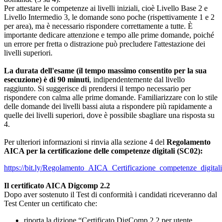
Per attestare le competenze ai livelli iniziali, cioè Livello Base 2 e
Livello Intermedio 3, le domande sono poche (rispettivamente 1 e 2
per area), ma è necessario rispondere correttamente a tutte. È
importante dedicare attenzione e tempo alle prime domande, poiché
un errore per fretta o distrazione può precludere l'attestazione dei
livelli superiori.
La durata dell'esame (il tempo massimo consentito per la sua
esecuzione) è di 90 minuti
, indipendentemente dal livello
raggiunto. Si suggerisce di prendersi il tempo necessario per
rispondere con calma alle prime domande. Familiarizzare con lo stile
delle domande dei livelli bassi aiuta a rispondere più rapidamente a
quelle dei livelli superiori, dove è possibile sbagliare una risposta su
4.
Per ulteriori informazioni si rinvia alla sezione 4 del
Regolamento
AICA per la certificazione delle competenze digitali (SC02):
https://bit.ly/Regolamento_AICA_Certificazione_competenze_digitali
Il certificato AICA Digcomp 2.2
Dopo aver sostenuto il Test di conformità i candidati riceveranno dal
Test Center un certificato che:
riporta la dizione “Certificato DigComp 2.2 per utente