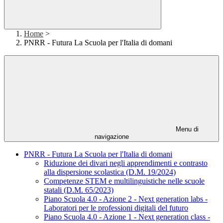
Home
>
PNRR - Futura La Scuola per l'Italia di domani
Menu di
navigazione
PNRR - Futura La Scuola per l'Italia di domani
Riduzione dei divari negli apprendimenti e contrasto
alla dispersione scolastica (D.M. 19/2024)
Competenze STEM e multilinguistiche nelle scuole
statali (D.M. 65/2023)
Piano Scuola 4.0 - Azione 2 - Next generation labs -
Laboratori per le professioni digitali del futuro
Piano Scuola 4.0 - Azione 1 - Next generation class -