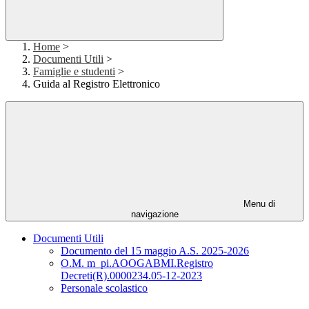
Home
>
Documenti Utili
>
Famiglie e studenti
>
Guida al Registro Elettronico
Menu di
navigazione
Documenti Utili
Documento del 15 maggio A.S. 2025-2026
O.M. m_pi.AOOGABMI.Registro
Decreti(R).0000234.05-12-2023
Personale scolastico