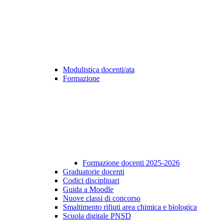
Modulistica docenti/ata
Formazione
Formazione docenti 2025-2026
Graduatorie docenti
Codici disciplinari
Guida a Moodle
Nuove classi di concorso
Smaltimento rifiuti area chimica e biologica
Scuola digitale PNSD