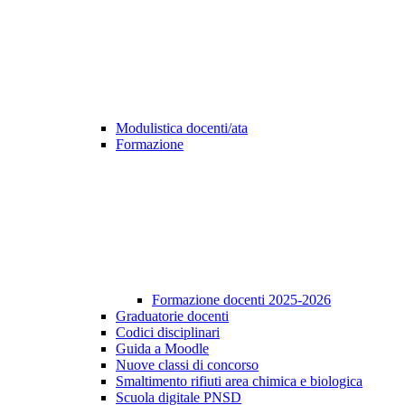
Modulistica docenti/ata
Formazione
Formazione docenti 2025-2026
Graduatorie docenti
Codici disciplinari
Guida a Moodle
Nuove classi di concorso
Smaltimento rifiuti area chimica e biologica
Scuola digitale PNSD