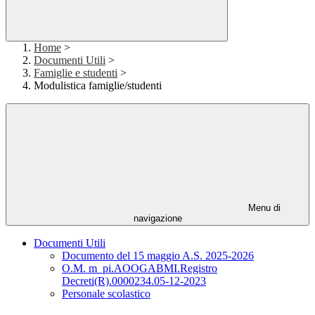
Home
>
Documenti Utili
>
Famiglie e studenti
>
Modulistica famiglie/studenti
Menu di
navigazione
Documenti Utili
Documento del 15 maggio A.S. 2025-2026
O.M. m_pi.AOOGABMI.Registro
Decreti(R).0000234.05-12-2023
Personale scolastico