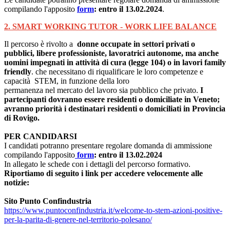
compilando l'apposito
form
:
entro il 13.02.2024
.
2. SMART WORKING TUTOR - WORK LIFE BALANCE
Il percorso è rivolto a
donne occupate in settori privati o
pubblici, libere professioniste, lavoratrici autonome, ma anche
uomini impegnati in attività di cura (legge 104) o in lavori family
friendly
. che necessitano di riqualificare le loro competenze e
capacità STEM, in funzione della loro
permanenza nel mercato del lavoro sia pubblico che privato.
I
partecipanti dovranno essere residenti o domiciliate in Veneto;
avranno priorità i destinatari residenti o domiciliati in Provincia
di Rovigo.
PER CANDIDARSI
I candidati potranno presentare regolare domanda di ammissione
compilando l'
apposito
form
:
entro il 13.02.2024
In allegato le schede con i dettagli del percorso formativo.
Riportiamo di seguito i link per accedere velocemente alle
notizie:
Sito Punto Confindustria
https://www.puntoconfindustria.it/welcome-to-stem-azioni-positive-
per-la-parita-di-genere-nel-territorio-polesano/