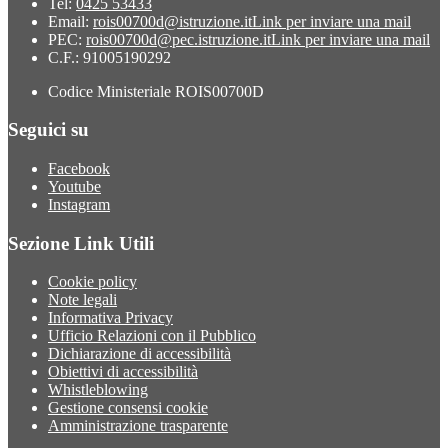
Tel:
0425 53433
Email:
rois00700d@istruzione.it
Link per inviare una mail
PEC:
rois00700d@pec.istruzione.it
Link per inviare una mail
C.F.: 91005190292
Codice Ministeriale ROIS00700D
Seguici su
Facebook
Youtube
Instagram
Sezione Link Utili
Cookie policy
Note legali
Informativa Privacy
Ufficio Relazioni con il Pubblico
Dichiarazione di accessibilità
Obiettivi di accessibilità
Whistleblowing
Gestione consensi cookie
Amministrazione trasparente