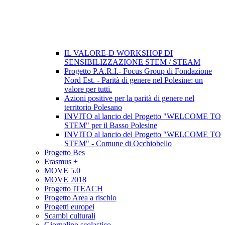
IL VALORE-D WORKSHOP DI
SENSIBILIZZAZIONE STEM / STEAM
Progetto P.A.R.I.- Focus Group di Fondazione
Nord Est. - Parità di genere nel Polesine: un
valore per tutti.
Azioni positive per la parità di genere nel
territorio Polesano
INVITO al lancio del Progetto "WELCOME TO
STEM" per il Basso Polesine
INVITO al lancio del Progetto "WELCOME TO
STEM" - Comune di Occhiobello
Progetto Bes
Erasmus +
MOVE 5.0
MOVE 2018
Progetto ITEACH
Progetto Area a rischio
Progetti europei
Scambi culturali
Giornalino scolastico