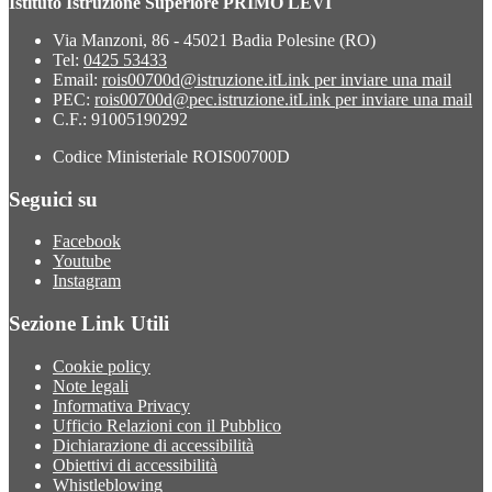
Istituto Istruzione Superiore PRIMO LEVI
Via Manzoni, 86 - 45021 Badia Polesine (RO)
Tel:
0425 53433
Email:
rois00700d@istruzione.it
Link per inviare una mail
PEC:
rois00700d@pec.istruzione.it
Link per inviare una mail
C.F.: 91005190292
Codice Ministeriale ROIS00700D
Seguici su
Facebook
Youtube
Instagram
Sezione Link Utili
Cookie policy
Note legali
Informativa Privacy
Ufficio Relazioni con il Pubblico
Dichiarazione di accessibilità
Obiettivi di accessibilità
Whistleblowing