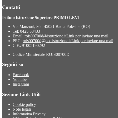
Contatti
Istituto Istruzione Superiore PRIMO LEVI
Via Manzoni, 86 - 45021 Badia Polesine (RO)
Tel:
0425 53433
Email:
rois00700d@istruzione.it
Link per inviare una mail
PEC:
rois00700d@pec.istruzione.it
Link per inviare una mail
C.F.: 91005190292
Codice Ministeriale ROIS00700D
Seguici su
Facebook
Youtube
Instagram
Sezione Link Utili
Cookie policy
Note legali
Informativa Privacy