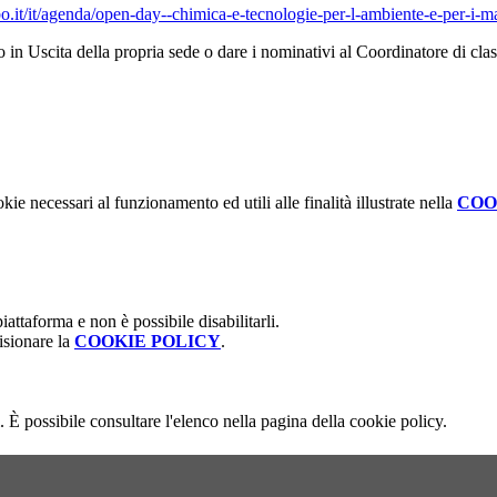
bo.it/it/agenda/open-day--chimica-e-tecnologie-per-l-ambiente-e-per-i-m
o in Uscita della propria sede o dare i nominativi al Coordinatore di cla
kie necessari al funzionamento ed utili alle finalità illustrate nella
COO
attaforma e non è possibile disabilitarli.
isionare la
COOKIE POLICY
.
 È possibile consultare l'elenco nella pagina della cookie policy.