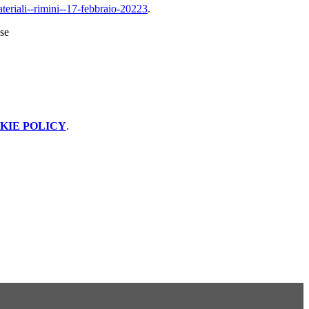
ateriali--rimini--17-febbraio-20223
.
sse
KIE POLICY
.