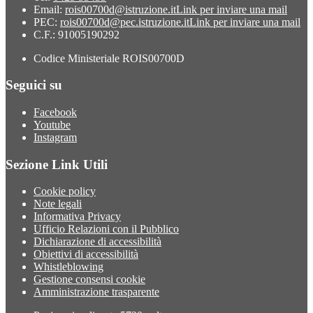
Email:
rois00700d@istruzione.it
Link per inviare una mail
PEC:
rois00700d@pec.istruzione.it
Link per inviare una mail
C.F.: 91005190292
Codice Ministeriale ROIS00700D
Seguici su
Facebook
Youtube
Instagram
Sezione Link Utili
Cookie policy
Note legali
Informativa Privacy
Ufficio Relazioni con il Pubblico
Dichiarazione di accessibilità
Obiettivi di accessibilità
Whistleblowing
Gestione consensi cookie
Amministrazione trasparente