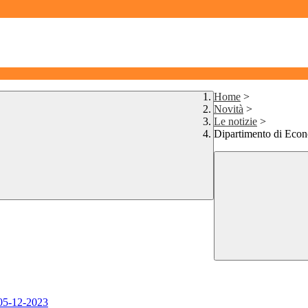
Home
>
Novità
>
Le notizie
>
Dipartimento di Econo
05-12-2023