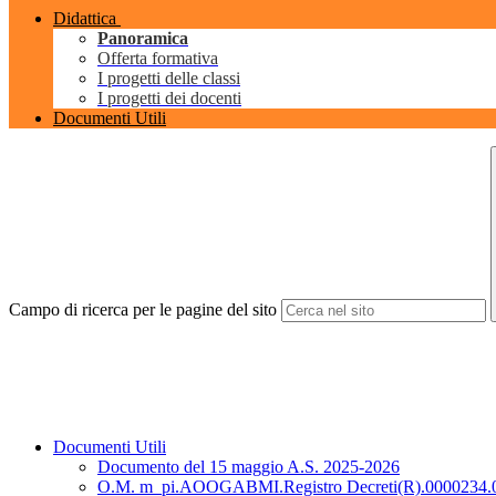
Didattica
Panoramica
Offerta formativa
I progetti delle classi
I progetti dei docenti
Documenti Utili
Campo di ricerca per le pagine del sito
Documenti Utili
Documento del 15 maggio A.S. 2025-2026
O.M. m_pi.AOOGABMI.Registro Decreti(R).0000234.