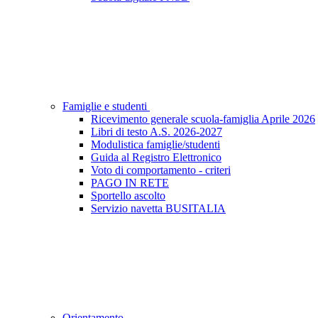
Famiglie e studenti
Ricevimento generale scuola-famiglia Aprile 2026
Libri di testo A.S. 2026-2027
Modulistica famiglie/studenti
Guida al Registro Elettronico
Voto di comportamento - criteri
PAGO IN RETE
Sportello ascolto
Servizio navetta BUSITALIA
Orientamento