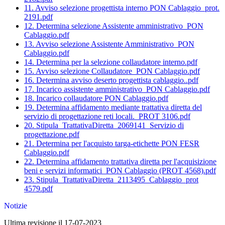
11. Avviso selezione progettista interno PON Cablaggio_prot.
2191.pdf
12. Determina selezione Assistente amministrativo_PON
Cablaggio.pdf
13. Avviso selezione Assistente Amministrativo_PON
Cablaggio.pdf
14. Determina per la selezione collaudatore interno.pdf
15. Avviso selezione Collaudatore_PON Cablaggio.pdf
16. Determina avviso deserto progettista cablaggio..pdf
17. Incarico assistente amministrativo_PON Cablaggio.pdf
18. Incarico collaudatore PON Cablaggio.pdf
19. Determina affidamento mediante trattativa diretta del
servizio di progettazione reti locali._PROT 3106.pdf
20. Stipula_TrattativaDiretta_2069141_Servizio di
progettazione.pdf
21. Determina per l'acquisto targa-etichette PON FESR
Cablaggio.pdf
22. Determina affidamento trattativa diretta per l'acquisizione
beni e servizi informatici_PON Cablaggio (PROT 4568).pdf
23. Stipula_TrattativaDiretta_2113495_Cablaggio_prot
4579.pdf
Notizie
Ultima revisione il 17-07-2023