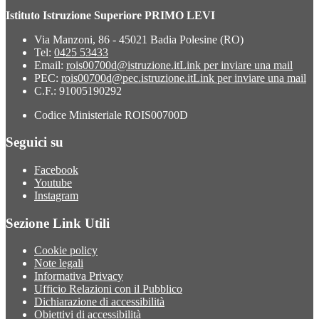
Istituto Istruzione Superiore PRIMO LEVI
Via Manzoni, 86 - 45021 Badia Polesine (RO)
Tel:
0425 53433
Email:
rois00700d@istruzione.it
Link per inviare una mail
PEC:
rois00700d@pec.istruzione.it
Link per inviare una mail
C.F.: 91005190292
Codice Ministeriale ROIS00700D
Seguici su
Facebook
Youtube
Instagram
Sezione Link Utili
Cookie policy
Note legali
Informativa Privacy
Ufficio Relazioni con il Pubblico
Dichiarazione di accessibilità
Obiettivi di accessibilità