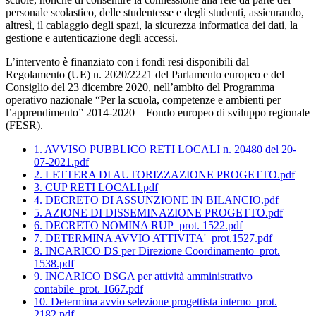
personale scolastico, delle studentesse e degli studenti, assicurando,
altresì, il cablaggio degli spazi, la sicurezza informatica dei dati, la
gestione e autenticazione degli accessi.
L’intervento è finanziato con i fondi resi disponibili dal
Regolamento (UE) n. 2020/2221 del Parlamento europeo e del
Consiglio del 23 dicembre 2020, nell’ambito del Programma
operativo nazionale “Per la scuola, competenze e ambienti per
l’apprendimento” 2014-2020 – Fondo europeo di sviluppo regionale
(FESR).
1. AVVISO PUBBLICO RETI LOCALI n. 20480 del 20-
07-2021.pdf
2. LETTERA DI AUTORIZZAZIONE PROGETTO.pdf
3. CUP RETI LOCALI.pdf
4. DECRETO DI ASSUNZIONE IN BILANCIO.pdf
5. AZIONE DI DISSEMINAZIONE PROGETTO.pdf
6. DECRETO NOMINA RUP_prot. 1522.pdf
7. DETERMINA AVVIO ATTIVITA'_prot.1527.pdf
8. INCARICO DS per Direzione Coordinamento_prot.
1538.pdf
9. INCARICO DSGA per attività amministrativo
contabile_prot. 1667.pdf
10. Determina avvio selezione progettista interno_prot.
2182.pdf