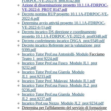
FDRPOC-VE-2022-6_prot.8142.pdf
Azione di disseminazione progetto 10.1.1A-FDRPOC-
VE-2022-6_PROT 8147.pdf
Decreto nomina RUP progetto 10.1.1A-FDRPOC-VE-
2022-6.pdf
Determina avvio attività progetto 10.1.1A-FDRPOC-
VE-2022-6 (1).pdf
Decreto incarico DS direzione e coordinamento
progetto 10.1.1A-FDRPOC-VE-2022-6_prot9348.pdf
Decreto conferimento incarico DSGA_prot.9349.pdf
Decreto incarico Referente per la valutazione_prot
9399.pdf
Incarico Tutor Prof.ssa Antoniolli- Modulo
Facciamo
Teatro 1_prot 9224.pdf
Incarico Tutor Prof.ssa Fusco_Modulo JL1_prot
9232.pdf
Incarico Tutor Prof.ssa Giarola_Modulo
JL1_prot.9233.pdf
Incarico Tutor Prof. Malavasi_Modulo JL1.pdf
Incarico Tutor Prof.ssa Fusco_Modulo JL2_prot
9236.pdf
Incarico Tutor Prof.ssa Giarola_Modulo
JL2_prot.9237.pdf
Incarico Prof.ssa Nezzo_Modulo JL2_prot 9234.pdf
Determina per l'affidamento del servizio di formazione