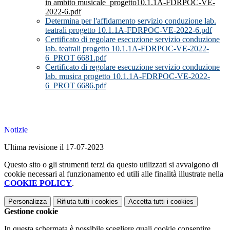
in ambito musicale_progetto10.1.1A-FDRPOC-VE-
2022-6.pdf
Determina per l'affidamento servizio conduzione lab.
teatrali progetto 10.1.1A-FDRPOC-VE-2022-6.pdf
Certificato di regolare esecuzione servizio conduzione
lab. teatrali progetto 10.1.1A-FDRPOC-VE-2022-
6_PROT 6681.pdf
Certificato di regolare esecuzione servizio conduzione
lab. musica progetto 10.1.1A-FDRPOC-VE-2022-
6_PROT 6686.pdf
Notizie
Ultima revisione il 17-07-2023
Questo sito o gli strumenti terzi da questo utilizzati si avvalgono di
cookie necessari al funzionamento ed utili alle finalità illustrate nella
COOKIE POLICY
.
Personalizza
Rifiuta tutti
i cookies
Accetta tutti
i cookies
Gestione cookie
In questa schermata è possibile scegliere quali cookie consentire.