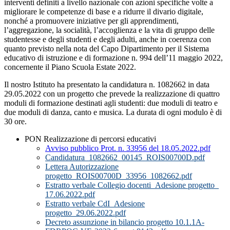
interventi definiti a livello nazionale con azioni specifiche volte a
migliorare le competenze di base e a ridurre il divario digitale,
nonché a promuovere iniziative per gli apprendimenti,
l’aggregazione, la socialità, l’accoglienza e la vita di gruppo delle
studentesse e degli studenti e degli adulti, anche in coerenza con
quanto previsto nella nota del Capo Dipartimento per il Sistema
educativo di istruzione e di formazione n. 994 dell’11 maggio 2022,
concernente il Piano Scuola Estate 2022.
Il nostro Istituto ha presentato la candidatura n. 1082662 in data
29.05.2022 con un progetto che prevede la realizzazione di quattro
moduli di formazione destinati agli studenti: due moduli di teatro e
due moduli di danza, canto e musica. La durata di ogni modulo è di
30 ore.
PON Realizzazione di percorsi educativi
Avviso pubblico Prot. n. 33956 del 18.05.2022.pdf
Candidatura_1082662_00145_ROIS00700D.pdf
Lettera Autorizzazione
progetto_ROIS00700D_33956_1082662.pdf
Estratto verbale Collegio docenti_Adesione progetto_
17.06.2022.pdf
Estratto verbale CdI_Adesione
progetto_29.06.2022.pdf
Decreto assunzione in bilancio progetto 10.1.1A-