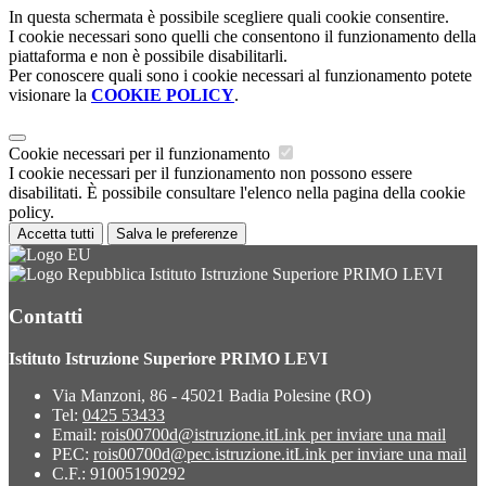
In questa schermata è possibile scegliere quali cookie consentire.
I cookie necessari sono quelli che consentono il funzionamento della
piattaforma e non è possibile disabilitarli.
Per conoscere quali sono i cookie necessari al funzionamento potete
visionare la
COOKIE POLICY
.
Cookie necessari per il funzionamento
I cookie necessari per il funzionamento non possono essere
disabilitati. È possibile consultare l'elenco nella pagina della cookie
policy.
Accetta tutti
Salva le preferenze
Istituto Istruzione Superiore PRIMO LEVI
Contatti
Istituto Istruzione Superiore PRIMO LEVI
Via Manzoni, 86 - 45021 Badia Polesine (RO)
Tel:
0425 53433
Email:
rois00700d@istruzione.it
Link per inviare una mail
PEC:
rois00700d@pec.istruzione.it
Link per inviare una mail
C.F.: 91005190292