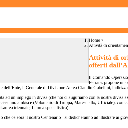
Home
>
Attività di orientamen
Attività di o
offerti dall’
Il Comando Operazion
Ferrara, propone un'op
e dell’Ente, il Generale di Divisione Aerea Claudio Gabellini, indirizza
zata ad un impiego in divisa (che noi ci auguriamo con la nostra divisa a
ui ciascuno ambisce (Volontario di Truppa, Maresciallo, Ufficiale), con 
Laurea triennale, Laurea specialistica).
no che celebra il nostro Centenario - si dedicheranno ad illustrare ai gi