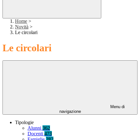
Home
>
Novità
>
Le circolari
Le circolari
Menu di
navigazione
Tipologie
Alunni
362
Docenti
473
Famiglie
282