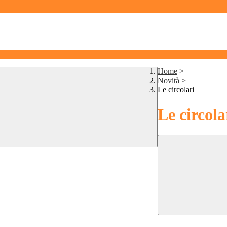
Home
>
Novità
>
Le circolari
Le circola