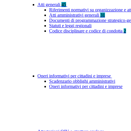
Atti generali
45
Riferimenti normativi su organizzazione e at
Atti amministrativi generali
31
Documenti di programmazione strategico-ge
Statuti e leggi regionali
Codice disciplinare e codice di condotta
2
Oneri informativi per cittadini e imprese
Scadenzario obblighi amministrativi
Oneri informativi per cittadini e imprese