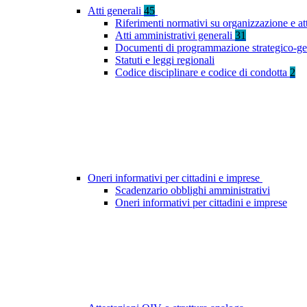
Atti generali
45
Riferimenti normativi su organizzazione e at
Atti amministrativi generali
31
Documenti di programmazione strategico-ge
Statuti e leggi regionali
Codice disciplinare e codice di condotta
2
Oneri informativi per cittadini e imprese
Scadenzario obblighi amministrativi
Oneri informativi per cittadini e imprese