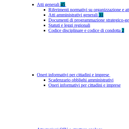
Atti generali
45
Riferimenti normativi su organizzazione e at
Atti amministrativi generali
31
Documenti di programmazione strategico-ge
Statuti e leggi regionali
Codice disciplinare e codice di condotta
2
Oneri informativi per cittadini e imprese
Scadenzario obblighi amministrativi
Oneri informativi per cittadini e imprese