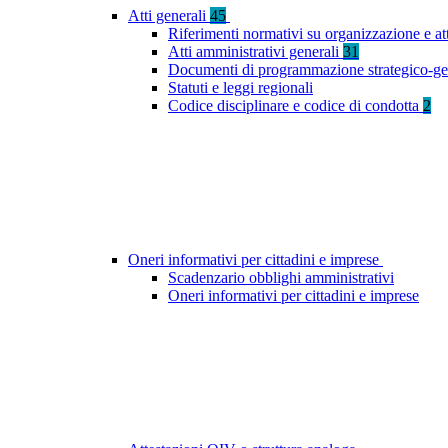
Atti generali
45
Riferimenti normativi su organizzazione e at
Atti amministrativi generali
31
Documenti di programmazione strategico-ge
Statuti e leggi regionali
Codice disciplinare e codice di condotta
2
Oneri informativi per cittadini e imprese
Scadenzario obblighi amministrativi
Oneri informativi per cittadini e imprese