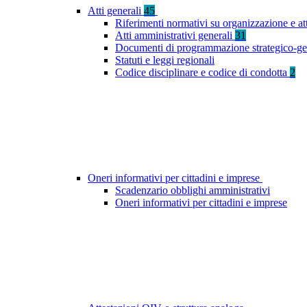
Atti generali
45
Riferimenti normativi su organizzazione e at
Atti amministrativi generali
31
Documenti di programmazione strategico-ge
Statuti e leggi regionali
Codice disciplinare e codice di condotta
2
Oneri informativi per cittadini e imprese
Scadenzario obblighi amministrativi
Oneri informativi per cittadini e imprese