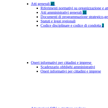
Atti generali
45
Riferimenti normativi su organizzazione e at
Atti amministrativi generali
31
Documenti di programmazione strategico-ge
Statuti e leggi regionali
Codice disciplinare e codice di condotta
2
Oneri informativi per cittadini e imprese
Scadenzario obblighi amministrativi
Oneri informativi per cittadini e imprese