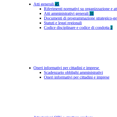
Atti generali
45
Riferimenti normativi su organizzazione e at
Atti amministrativi generali
31
Documenti di programmazione strategico-ge
Statuti e leggi regionali
Codice disciplinare e codice di condotta
2
Oneri informativi per cittadini e imprese
Scadenzario obblighi amministrativi
Oneri informativi per cittadini e imprese