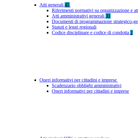
Atti generali
45
Riferimenti normativi su organizzazione e at
Atti amministrativi generali
31
Documenti di programmazione strategico-ge
Statuti e leggi regionali
Codice disciplinare e codice di condotta
2
Oneri informativi per cittadini e imprese
Scadenzario obblighi amministrativi
Oneri informativi per cittadini e imprese