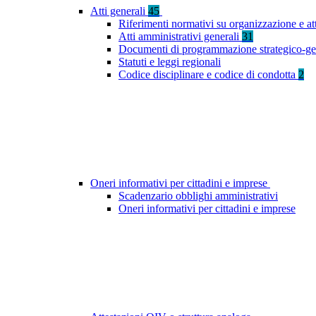
Atti generali
45
Riferimenti normativi su organizzazione e at
Atti amministrativi generali
31
Documenti di programmazione strategico-ge
Statuti e leggi regionali
Codice disciplinare e codice di condotta
2
Oneri informativi per cittadini e imprese
Scadenzario obblighi amministrativi
Oneri informativi per cittadini e imprese