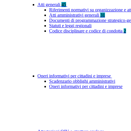
Atti generali
45
Riferimenti normativi su organizzazione e at
Atti amministrativi generali
31
Documenti di programmazione strategico-ge
Statuti e leggi regionali
Codice disciplinare e codice di condotta
2
Oneri informativi per cittadini e imprese
Scadenzario obblighi amministrativi
Oneri informativi per cittadini e imprese