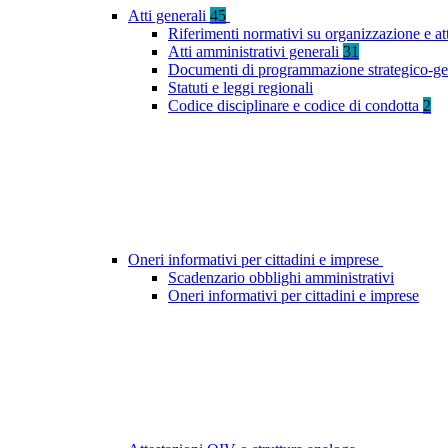
Atti generali
45
Riferimenti normativi su organizzazione e at
Atti amministrativi generali
31
Documenti di programmazione strategico-ge
Statuti e leggi regionali
Codice disciplinare e codice di condotta
2
Oneri informativi per cittadini e imprese
Scadenzario obblighi amministrativi
Oneri informativi per cittadini e imprese