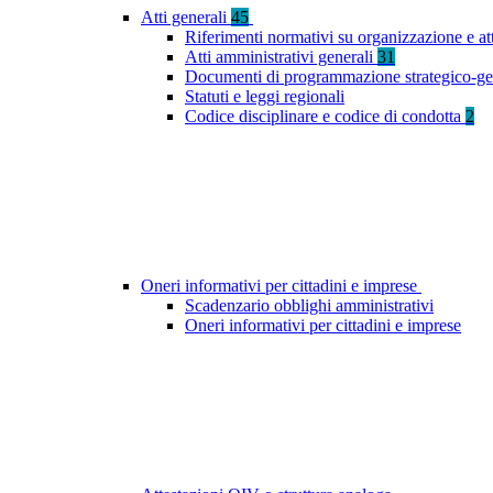
Atti generali
45
Riferimenti normativi su organizzazione e at
Atti amministrativi generali
31
Documenti di programmazione strategico-ge
Statuti e leggi regionali
Codice disciplinare e codice di condotta
2
Oneri informativi per cittadini e imprese
Scadenzario obblighi amministrativi
Oneri informativi per cittadini e imprese