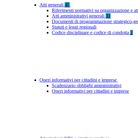
Atti generali
45
Riferimenti normativi su organizzazione e at
Atti amministrativi generali
31
Documenti di programmazione strategico-ge
Statuti e leggi regionali
Codice disciplinare e codice di condotta
2
Oneri informativi per cittadini e imprese
Scadenzario obblighi amministrativi
Oneri informativi per cittadini e imprese